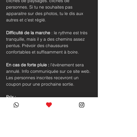
clichés de paysages. clichés de 
personnes. Si tu ne souhaites pas 
apparaitre sur des photos, tu le dis aux 
autres et c'est réglé.
Difficulté de la marche
 : le rythme est très 
tranquille, mais il y a des chemins assez 
pentus. Prévoir des chaussures 
confortables et suffisamment à boire. 
En cas de forte pluie :
 l'évènement sera 
annulé. Info communiquée sur ce site web. 
Les personnes inscrites recevront un 
coupon pour une prochaine sortie.
Prix :
early birds : 
15.-
 jusqu'au 15 septembre
puis :  
20 .
-
! Billet de train 
non-compris dans 
l'inscription !