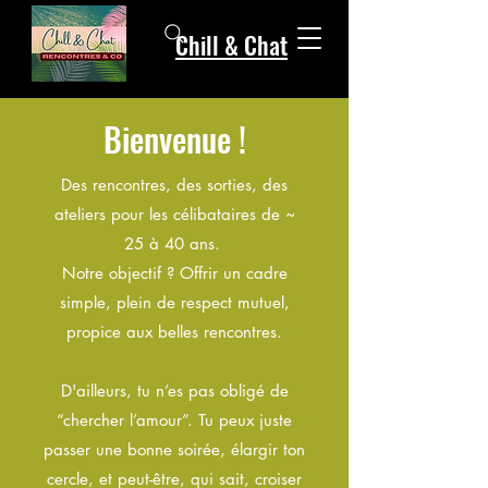
Chill & Chat
Bienvenue !
Des rencontres, des sorties, des
ateliers pour les célibataires de ~
25 à 40 ans.
Notre objectif ? Offrir un cadre
simple, plein de respect mutuel,
propice aux belles rencontres.
D'ailleurs, tu n’es pas obligé de
“chercher l’amour”. Tu peux juste
passer une bonne soirée, élargir ton
cercle, et peut-être, qui sait, croiser