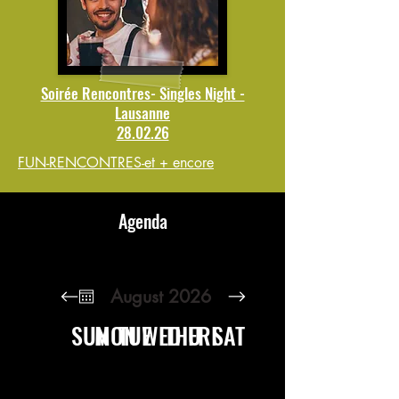
Soirée Rencontres- Singles Night -
Lausanne
28.02.26
FUN-RENCONTRES-et + encore
Agenda
August 2026
SUN
MON
TUE
WED
THU
FRI
SAT